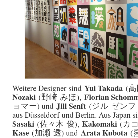
Yui Takada
Weitere Designer sind
(高
Nozaki
Florian Schom
(野崎 みほ),
Jill Senft
ョマー) und
(ジル ゼンフト) –
aus Düsseldorf und Berlin. Aus Japan s
Sasaki
Kakomaki
(佐々木 俊),
(カコ
Kase
Arata Kubota
(加瀬 透) und
(窪