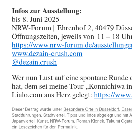
Infos zur Ausstellung:
bis 8. Juni 2025
NRW-Forum | Ehrenhof 2, 40479 Düss
Öffnungszeiten, jeweils von 11 – 18 Uh
https://www.nrw-forum.de/ausstellunge
www.dezain-crush.com
@dezain.crush
Wer nun Lust auf eine spontane Runde d
hat, dem sei meine Tour „Konnichiwa in
Lialo.com ans Herz gelegt:
https://www.
Dieser Beitrag wurde unter
Besondere Orte in Düsseldorf
,
Essen
Stadtführungen
,
Stadtviertel
,
Tipps und Infos
abgelegt und mit
A
Japanviertel
,
Kunst
,
NRW-Forum
,
Roman Klonek
,
Takumi Ogat
ein Lesezeichen für den
Permalink
.