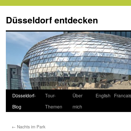
Zum
Inhalt
Düsseldorf entdecken
springen
Düsseldorf-
Tour-
Über
English
Francai
Blog
Themen
mich
←
Nachts im Park