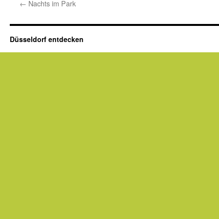
←
Nachts im Park
Düsseldorf entdecken