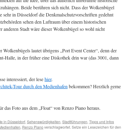
tekten auf die Idee, über das äußerlich unberührte historische
uhängen. Beide berühren sich nicht. Dass der Wolkenbügel
e sehr in Düsseldorf die Denkmalschutzvorschriften gedehnt
zbehörden sehen den Luftraum über einem historischen
ner anderen Stadt wäre dieser Wolkenbügel so wohl nicht
er Wolkenbügels lautet übrigens „Port Event Center“, denn der
nt-Halle, in der früher eine Diskothek drin war (das 3001, dann
se interessiert, der lese
hier
.
chitek-Tour durch den Medienhafen
bekommen? Herzlich gerne
r das Foto aus dem „Float“ von Renzo Piano heraus.
e in Düsseldorf
,
Sehenswürdigkeiten
,
Stadtführungen
,
Tipps und Infos
Medienhafen
,
Renzo Piano
verschlagwortet. Setze ein Lesezeichen für den