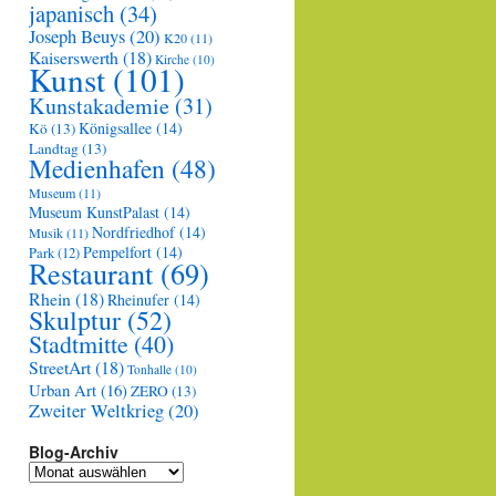
japanisch
(34)
Joseph Beuys
(20)
K20
(11)
Kaiserswerth
(18)
Kirche
(10)
Kunst
(101)
Kunstakademie
(31)
Königsallee
(14)
Kö
(13)
Landtag
(13)
Medienhafen
(48)
Museum
(11)
Museum KunstPalast
(14)
Nordfriedhof
(14)
Musik
(11)
Pempelfort
(14)
Park
(12)
Restaurant
(69)
Rhein
(18)
Rheinufer
(14)
Skulptur
(52)
Stadtmitte
(40)
StreetArt
(18)
Tonhalle
(10)
Urban Art
(16)
ZERO
(13)
Zweiter Weltkrieg
(20)
Blog-Archiv
Blog-
Archiv