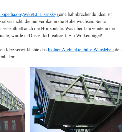
wikipedia.org/wiki/El_Lissitzky)
eine bahnbrechende Idee: Er
atzer nicht, die nur vertikal in die Höhe wuchsen. Seine
ses enthielt auch die Horizontale. Was über Jahrzehnte in der
uälte, wurde in Düsseldorf realisiert: Ein Wolkenbügel!
ren Idee verwirklichte das
Kölner Architektenbüro Wansleben
den
enhafen: