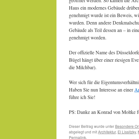
geöffnet werden. So kamen die Archi
Haus ein modernes Gebäude drüberz
genehmigt wurde ist ein Beweis, wi
wurden. Denn andere Denkmalschut
Gebäude als Teil dessen an – in ei
genehmigt worden.
Der offizielle Name des Düsseldorf
Bügel hängt über einer riesigen Eve
die Milchbar).
Wer sich für die Eigentumsverhältnis
Haben Sie nun Interesse an einer
Ar
führe ich Sie!
PS: Danke an Konrad von Moltke fü
Dieser Beitrag wurde unter
Besondere Ort
abgelegt und mit
Architektur
,
El Lissitzky
,
Permalink
.