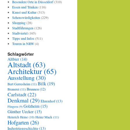
Besondere Orte in Düsseldorf
(310)
Essen und Trinken
(116)
Kunst und Kultur
(313)
Sehenswürdigkeiten
(229)
Shopping
(28)
Stadtführungen
(126)
Stadtviertel
(165)
Tipps und Infos
(511)
Touren in NRW
(4)
Schlagwörter
Altbier
(14)
Altstadt
(63)
Architektur
(65)
Ausstellung
(30)
Bilk
(19)
Bert Gerresheim
(11)
Brauerei
(11)
Brunnen
(12)
Carlstadt
(22)
Denkmal
(29)
Ehrenhof
(13)
Golzheim
(15)
Flingern
(9)
Günther Uecker
(15)
Heinz Mack
(11)
Heinrich Heine
(10)
Hofgarten
(26)
Industriegeschichte
(13)