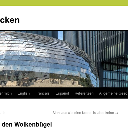
ecken
er mich
English
Francais
Español
Referenzen
Allgemeine Gesc
rath
Sieht aus wie eine Krone, ist aber keine
→
te den Wolkenbügel