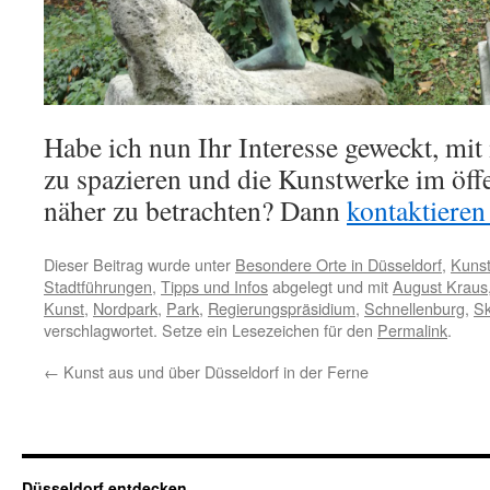
Habe ich nun Ihr Interesse geweckt, mi
zu spazieren und die Kunstwerke im öf
näher zu betrachten? Dann
kontaktieren
Dieser Beitrag wurde unter
Besondere Orte in Düsseldorf
,
Kunst
Stadtführungen
,
Tipps und Infos
abgelegt und mit
August Kraus
Kunst
,
Nordpark
,
Park
,
Regierungspräsidium
,
Schnellenburg
,
Sk
verschlagwortet. Setze ein Lesezeichen für den
Permalink
.
←
Kunst aus und über Düsseldorf in der Ferne
Düsseldorf entdecken