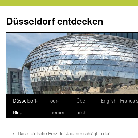
Zum
Inhalt
Düsseldorf entdecken
springen
Düsseldorf-
Tour-
Über
English
Francai
Blog
Themen
mich
←
Das rheinische Herz der Japaner schlägt in der