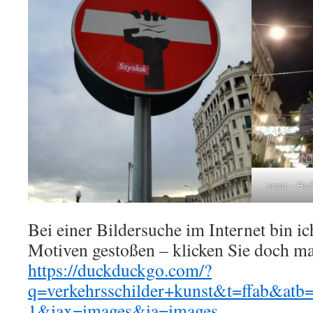
soso – Rad
Bei einer Bildersuche im Internet bin ic
Motiven gestoßen – klicken Sie doch ma
https://duckduckgo.com/?
q=verkehrsschilder+kunst&t=ffab&atb
1&iax=images&ia=images