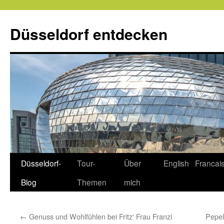
Zum
Inhalt
Düsseldorf entdecken
springen
Düsseldorf-
Tour-
Über
English
Francai
Blog
Themen
mich
←
Genuss und Wohlfühlen bei Fritz‘ Frau Franzi
Pepel